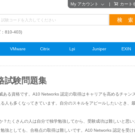
My アカウント
|
カート
：810-403)
VMware
Citrix
Lpi
Juniper
EXIN
 資格試験問題集
も権威ある資格です。A10 Networks 認定の取得はキャリアを高めるチャンスで
人も多くなってきています。自分のスキルをアピールしたいとき、最も効果的な
うですか？たくさんの人は自分で独学勉強してから、受験成功は難しいと思います。
強としても、合格点の取得は難しいです。A10 Networks 認定を