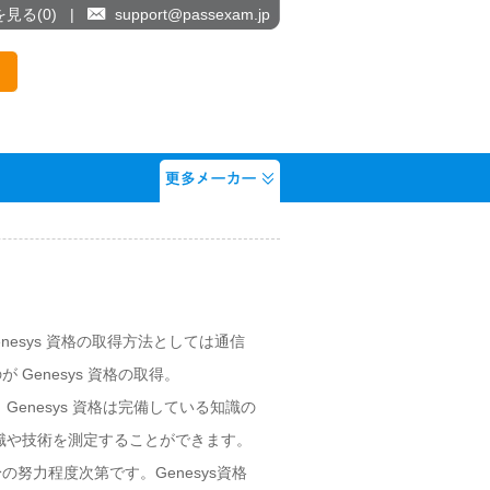
を見る(
0
)
|
support@passexam.jp
nesys 資格の取得方法としては通信
enesys 資格の取得。
enesys 資格は完備している知識の
知識や技術を測定することができます。
の努力程度次第です。Genesys資格