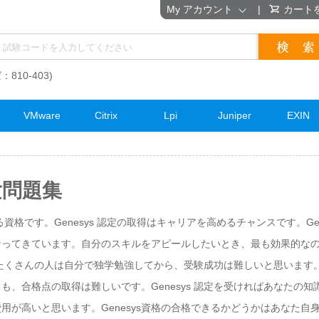
My アカウント
|
カート
：810-403)
VMware
Citrix
Lpi
Juniper
EXIN
試験問題集
ある資格です。Genesys 認定の取得はキャリアを高めるチャンスです。Ge
てきています。自分のスキルをアピールしたいとき、最も効果的なのが G
か？たくさんの人は自分で独学勉強してから、受験成功は難しいと思います。G
も、合格点の取得は難しいです。Genesys 認定を受ければあなたの
費用が高いと思います。Genesys資格の合格できるかどうかはあなた自身