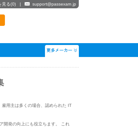
を見る(
0
)
|
support@passexam.jp
集
まります。 雇用主は多くの場合、認められた IT
く、キャリア開発の向上にも役立ちます。 これ