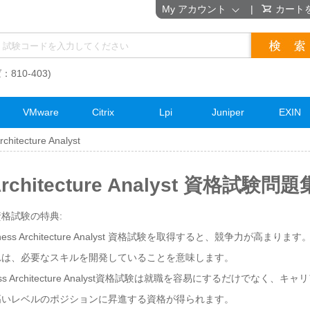
My アカウント
|
カート
：810-403)
VMware
Citrix
Lpi
Juniper
EXIN
rchitecture Analyst
 Architecture Analyst 資格試験問題
lyst資格試験の特典:
siness Architecture Analyst 資格試験を取得すると、競争力が高
れは、必要なスキルを開発していることを意味します。
siness Architecture Analyst資格試験は就職を容易にするだけでな
高いレベルのポジションに昇進する資格が得られます。