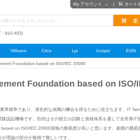
My アカウント
|
カート
：810-403)
VMware
Citrix
Lpi
Juniper
EXIN
ement Foundation based on ISO/IEC 20000
gement Foundation based on IS
であり、潜在的な就職の機会を得るために役立ちます。IT Service Manage
な独立IT試験認証機構です。目的はその独立の試験と資格体系を通して全世界I
dation based on ISO/IEC 20000資格の難易度が高いと思います。範囲の難易度は
C 20000の方が理論の部分が複雑で難しいです。