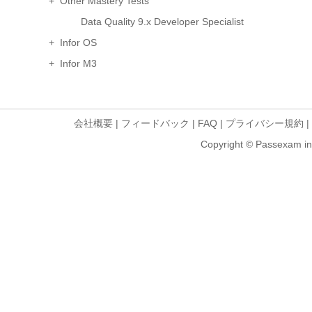
+ Other Mastery Tests
Data Quality 9.x Developer Specialist
+ Infor OS
+ Infor M3
会社概要
|
フィードバック
|
FAQ
|
プライバシー規約
|
Copyright © Passexam inf