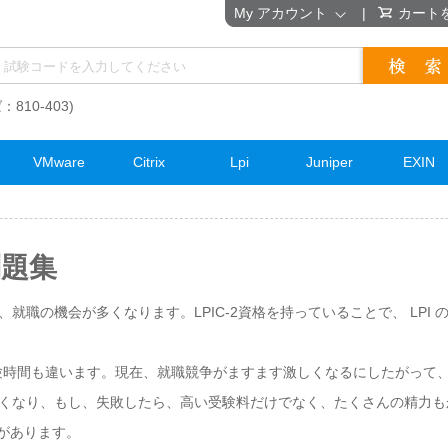
My アカウント
|
カート
：810-403)
VMware
Citrix
Lpi
Juniper
EXIN
問題集
と、就職の機会が多くなります。LPIC-2資格を持っていることで、 LP
験時間も違います。現在、就職競争がますます激しくなるにしたがって、多
は高くなり、もし、失敗したら、高い受験料だけでなく、たくさんの精力もか
があります。