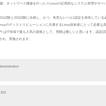
テム構築、ネットワーク構築を行ったりLinuxの応用的なシステム管理や
は201試験と202試験に合格し、かつ、有意なレベル1認定を保有してい
inuxのディストリビューションに共通するLinux技術者にとって必要
 LPI はIT領域で最も人気の資格として、受験は難しいと思います。認定試
され、実施されます。
ministration
 202