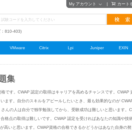
My アカウント
|
カート
：810-403)
VMware
Citrix
Lpi
Juniper
EXIN
問題集
資格です。CWAP 認定の取得はキャリアを高めるチャンスです。CWAP
います。自分のスキルをアピールしたいとき、最も効果的なのが CWAP
たくさんの人は自分で独学勉強してから、受験成功は難しいと思います。C
合格点の取得は難しいです。CWAP 認定を受ければあなたの知識や技
用が高いと思います。CWAP資格の合格できるかどうかはあなた自身の努