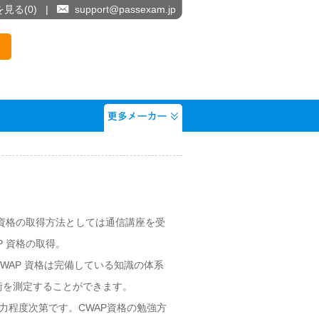
を見る(
0
)
|
support@passexam.jp
 資格の取得方法としては通信講座を受
 資格の取得。
WAP 資格は完備している知識の体系
術を測定することができます。
力程度次第です。CWAP資格の勉強方