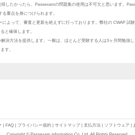
得したかったら、Passexamの問題集の使用は不可欠と思います。Pas
関する重点を身につけられます。
ターによって、審査と更新を絶えずに行っております。弊社の CWAP 
なると確保します。
る新しい解決方法を提供します。一般は、ほとんど受験する人は3ヶ月間勉強し
きます。
ク
|
FAQ
|
プライバシー規約
|
サイトマップ
|
支払方法
|
ソフトウェア
|
Copyright © Passexam information Co.,Ltd. All Rights Reserved.