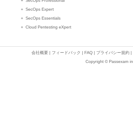
+ SecOps Professional
+ SecOps Expert
+ SecOps Essentials
+ Cloud Pentesting eXpert
会社概要
|
フィードバック
|
FAQ
|
プライバシー規約
|
Copyright © Passexam inf