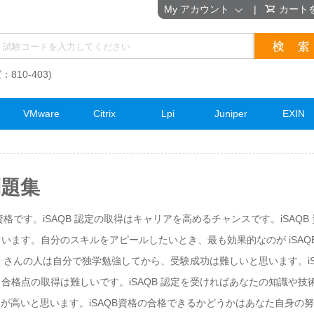
My アカウント
|
カート
：810-403)
VMware
Citrix
Lpi
Juniper
EXIN
問題集
資格です。iSAQB 認定の取得はキャリアを高めるチャンスです。iSAQ
います。自分のスキルをアピールしたいとき、最も効果的なのが iSAQ
たくさんの人は自分で独学勉強してから、受験成功は難しいと思います。iS
合格点の取得は難しいです。iSAQB 認定を受ければあなたの知識や技
用が高いと思います。iSAQB資格の合格できるかどうかはあなた自身の努