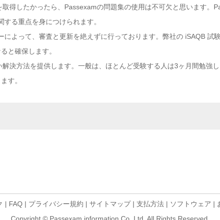
を取得したかったら、Passexamの問題集の使用は不可欠と思います。P
格に関する重点を身につけられます。
ンターによって、審査と更新を絶えずに行っております。弊社の iSAQB 
なると確保します。
得る新しい解決方法を提供します。一般は、ほとんど受験する人は3ヶ月間勉強し
きます。
ク
|
FAQ
|
プライバシー規約
|
サイトマップ
|
支払方法
|
ソフトウェア
|
Copyright © Passexam information Co.,Ltd. All Rights Reserved.