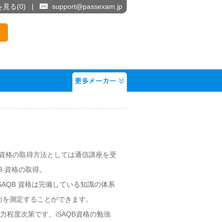
を見る(
0
)
|
support@passexam.jp
B 資格の取得方法としては通信講座を受
B 資格の取得。
AQB 資格は完備している知識の体系
術を測定することができます。
力程度次第です。iSAQB資格の勉強