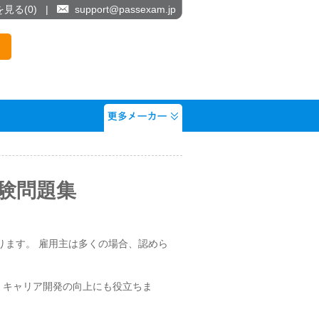
を見る(
0
)
|
support@passexam.jp
資格試験問題集
、競争力が高まります。 雇用主は多くの場合、認めら
るだけでなく、キャリア開発の向上にも役立ちま