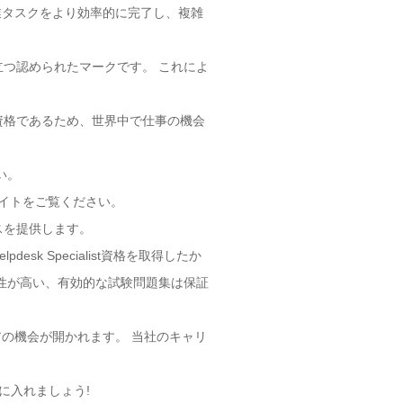
作業タスクをより効率的に完了し、複雑
を築くのに役立つ認められたマークです。 これによ
められている資格であるため、世界中で仕事の機会
さい。
Web サイトをご覧ください。
スを提供します。
 Helpdesk Specialist資格を取得したか
信頼性が高い、有効的な試験問題集は保証
しいキャリアの機会が開かれます。 当社のキャリ
アを手に入れましょう!