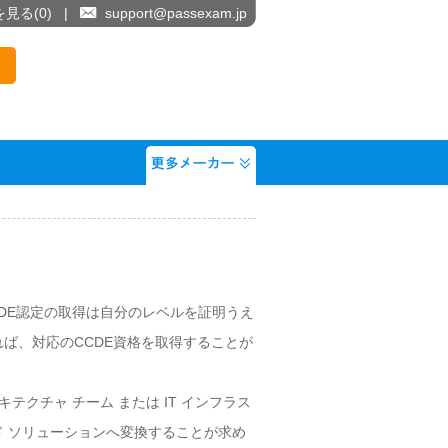
を見る(
0
)
|
support@passexam.jp
CDE認定の取得は自分のレベルを証明うえ
れば、対応のCCDE資格を取得することが
、アーキテクチャ チーム または IT インフラス
ド ソリューションへ変換することが求め