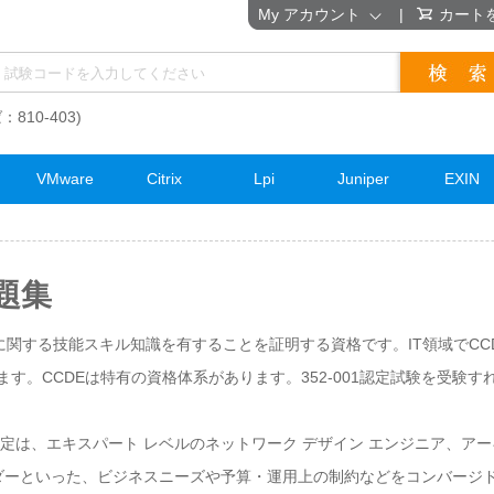
My アカウント
|
カート
：810-403)
VMware
Citrix
Lpi
Juniper
EXIN
題集
ルに関する技能スキル知識を有することを証明する資格です。IT領域でC
す。CCDEは特有の資格体系があります。352-001認定試験を受験す
pert (CCDE) 認定は、エキスパート レベルのネットワーク デザイン エンジニア
ーダーといった、ビジネスニーズや予算・運用上の制約などをコンバージ