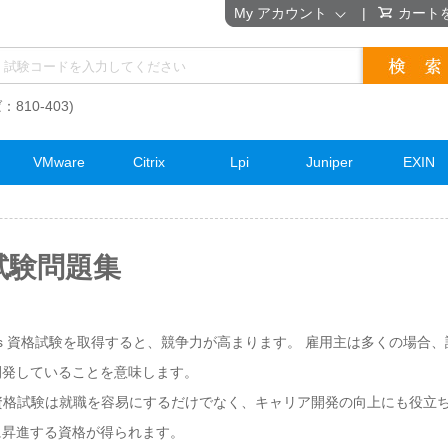
My アカウント
|
カート
：810-403)
VMware
Citrix
Lpi
Juniper
EXIN
格試験問題集
-HIPs 資格試験を取得すると、競争力が高まります。 雇用主は多くの場合、
開発していることを意味します。
-HIPs資格試験は就職を容易にするだけでなく、キャリア開発の向上にも役
に昇進する資格が得られます。