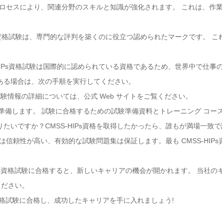
学習プロセスにより、関連分野のスキルと知識が強化されます。 これは、
-HIPs資格試験は、専門的な評判を築くのに役立つ認められたマークです。
。
SS-HIPs資格試験は国際的に認められている資格であるため、世界中で仕
味がある場合は、次の手順を実行してください。
件と試験情報の詳細については、公式 Web サイトをご覧ください。
て準備します。 試験に合格するための試験準備資料とトレーニング コー
知りたいですか？CMSS-HIPs資格を取得したかったら、誰もが満場一致で
amは信頼性が高い、有効的な試験問題集は保証します。最も CMSS-HI
HIPs資格試験に合格すると、新しいキャリアの機会が開かれます。 当社
ください。
s 資格試験に合格し、成功したキャリアを手に入れましょう!