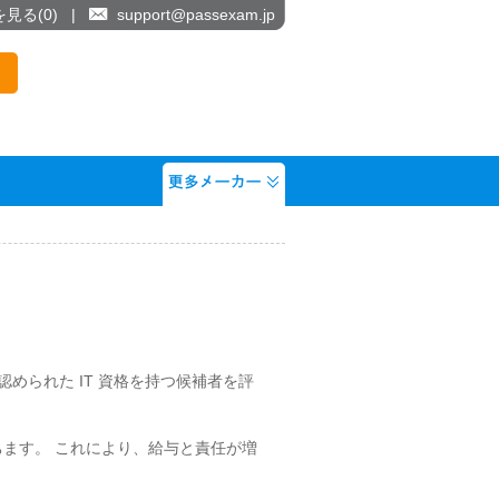
を見る(
0
)
|
support@passexam.jp
認められた IT 資格を持つ候補者を評
立ちます。 これにより、給与と責任が増