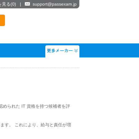
を見る(
0
)
|
support@passexam.jp
、認められた IT 資格を持つ候補者を評
立ちます。 これにより、給与と責任が増