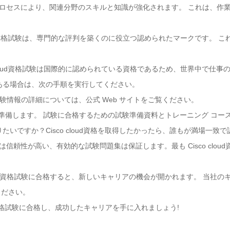
学習プロセスにより、関連分野のスキルと知識が強化されます。 これは、
 cloud資格試験は、専門的な評判を築くのに役立つ認められたマークです。
。
co cloud資格試験は国際的に認められている資格であるため、世界中で仕
興味がある場合は、次の手順を実行してください。
要件と試験情報の詳細については、公式 Web サイトをご覧ください。
て準備します。 試験に合格するための試験準備資料とトレーニング コー
を知りたいですか？Cisco cloud資格を取得したかったら、誰もが満場一致で
mは信頼性が高い、有効的な試験問題集は保証します。最も Cisco clo
cloud資格試験に合格すると、新しいキャリアの機会が開かれます。 当社
ください。
ud 資格試験に合格し、成功したキャリアを手に入れましょう!