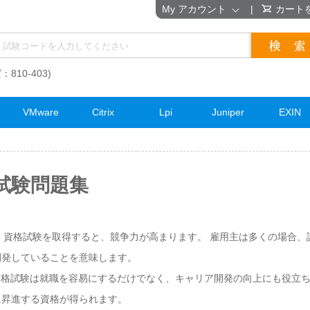
My アカウント
|
カート
：810-403)
VMware
Citrix
Lpi
Juniper
EXIN
資格試験問題集
 cloud 資格試験を取得すると、競争力が高まります。 雇用主は多くの場合
開発していることを意味します。
 cloud資格試験は就職を容易にするだけでなく、キャリア開発の向上にも役
に昇進する資格が得られます。