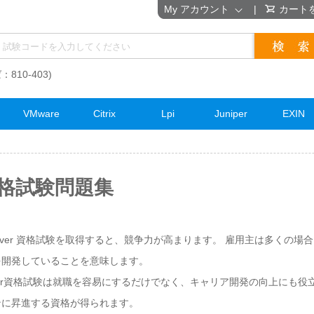
My アカウント
|
カート
：810-403)
VMware
Citrix
Lpi
Juniper
EXIN
r 資格試験問題集
er Server 資格試験を取得すると、競争力が高まります。 雇用主は多くの
を開発していることを意味します。
er Server資格試験は就職を容易にするだけでなく、キャリア開発の向上に
ンに昇進する資格が得られます。