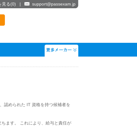
を見る(
0
)
|
support@passexam.jp
場合、認められた IT 資格を持つ候補者を
も役立ちます。 これにより、給与と責任が