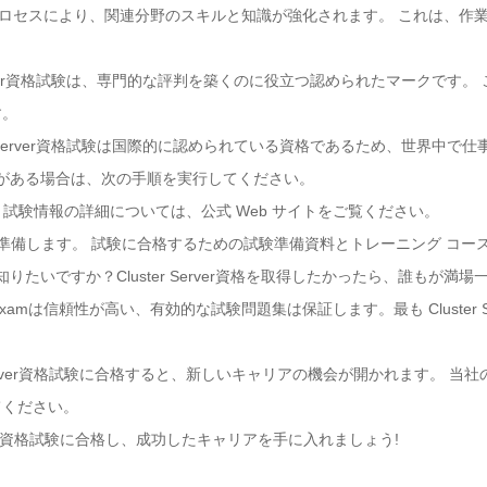
学習プロセスにより、関連分野のスキルと知識が強化されます。 これは、
er Server資格試験は、専門的な評判を築くのに役立つ認められたマークで
す。
ster Server資格試験は国際的に認められている資格であるため、世界中
得に興味がある場合は、次の手順を実行してください。
験の要件と試験情報の詳細については、公式 Web サイトをご覧ください。
て準備します。 試験に合格するための試験準備資料とトレーニング コー
方法を知りたいですか？Cluster Server資格を取得したかったら、誰もが満
xamは信頼性が高い、有効的な試験問題集は保証します。最も Cluster 
r Server資格試験に合格すると、新しいキャリアの機会が開かれます。 
てください。
rver 資格試験に合格し、成功したキャリアを手に入れましょう!