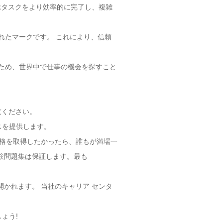
作業タスクをより効率的に完了し、複雑
立つ認められたマークです。 これにより、信頼
る資格であるため、世界中で仕事の機会を探すこと
をご覧ください。
スを提供します。
ification資格を取得したかったら、誰もが満場一
試験問題集は保証します。最も
の機会が開かれます。 当社のキャリア センタ
しょう!