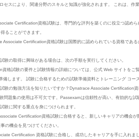
学習プロセスにより、関連分野のスキルと知識が強化されます。 これは、
e Associate Certification資格試験は、専門的な評判を築くのに役
を得ることができます。
ace Associate Certification資格試験は国際的に認められてい
tification資格試験の取得に興味がある場合は、次の手順を実行してください。
 Certification資格試験の要件と試験情報の詳細については、公式 Web サイト
て準備します。 試験に合格するための試験準備資料とトレーニング コー
ication資格試験の勉強方法を知りたいですか？Dynatrace Associate Cert
の試験問題集の使用は不可欠です。Passexamは信頼性が高い、有効的な
fication資格試験に関する重点を身につけられます。
 Associate Certification資格試験に合格すると、新しいキャリア
仕事の機会を見つけてください。
ociate Certification 資格試験に合格し、成功したキャリアを手に入れま