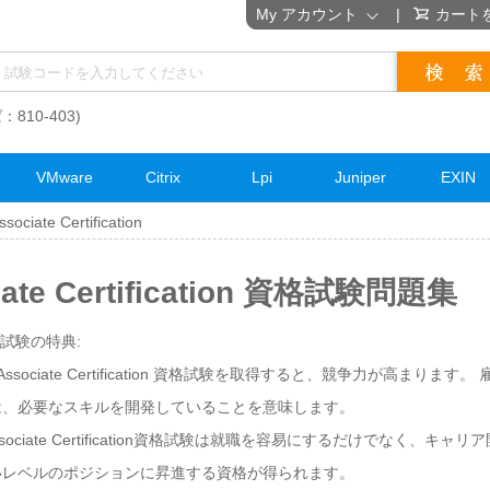
My アカウント
|
カート
：810-403)
VMware
Citrix
Lpi
Juniper
EXIN
sociate Certification
ciate Certification 資格試験問題集
on資格試験の特典:
e Associate Certification 資格試験を取得すると、競争力が高まり
は、必要なスキルを開発していることを意味します。
e Associate Certification資格試験は就職を容易にするだけでなく
いレベルのポジションに昇進する資格が得られます。