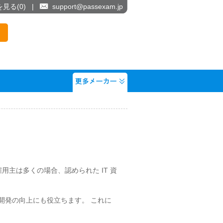
を見る(
0
)
|
support@passexam.jp
ます。 雇用主は多くの場合、認められた IT 資
、キャリア開発の向上にも役立ちます。 これに