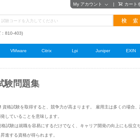
My アカウント
|
カート
：810-403)
VMware
Citrix
Lpi
Juniper
EXIN
格試験問題集
 EXAM 資格試験を取得すると、競争力が高まります。 雇用主は多くの場合
開発していることを意味します。
 EXAM資格試験は就職を容易にするだけでなく、キャリア開発の向上にも役
に昇進する資格が得られます。