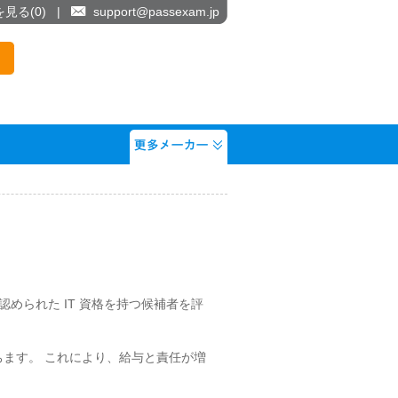
を見る(
0
)
|
support@passexam.jp
、認められた IT 資格を持つ候補者を評
立ちます。 これにより、給与と責任が増