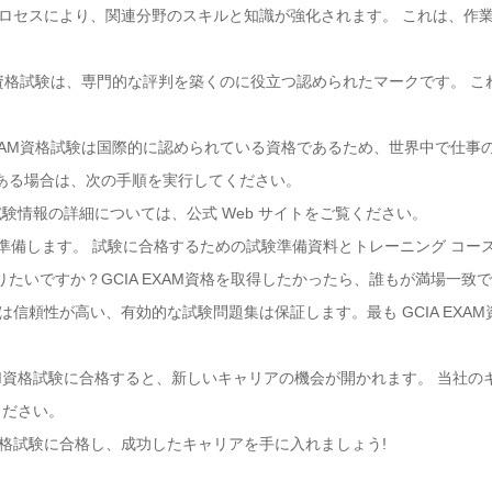
学習プロセスにより、関連分野のスキルと知識が強化されます。 これは、
 EXAM資格試験は、専門的な評判を築くのに役立つ認められたマークです。
。
IA EXAM資格試験は国際的に認められている資格であるため、世界中で仕
味がある場合は、次の手順を実行してください。
件と試験情報の詳細については、公式 Web サイトをご覧ください。
て準備します。 試験に合格するための試験準備資料とトレーニング コー
知りたいですか？GCIA EXAM資格を取得したかったら、誰もが満場一致で
amは信頼性が高い、有効的な試験問題集は保証します。最も GCIA EX
EXAM資格試験に合格すると、新しいキャリアの機会が開かれます。 当社
ください。
M 資格試験に合格し、成功したキャリアを手に入れましょう!