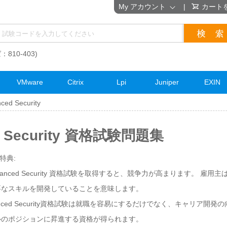
My アカウント
|
カート
：810-403)
VMware
Citrix
Lpi
Juniper
EXIN
ced Security
ed Security 資格試験問題集
の特典:
 Advanced Security 資格試験を取得すると、競争力が高まります。 雇
要なスキルを開発していることを意味します。
Advanced Security資格試験は就職を容易にするだけでなく、キャリア
ルのポジションに昇進する資格が得られます。