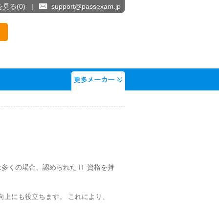
を見る(
0
)
|
support@passexam.jp
用主は多くの場合、認められた IT 資格を持
開発の向上にも役立ちます。 これにより、