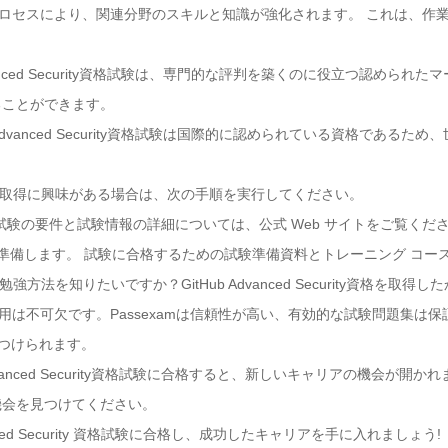
学習プロセスにより、関連分野のスキルと知識が強化されます。 これは、
Advanced Security資格試験は、専門的な評判を築くのに役立つ認めら
ることができます。
ub Advanced Security資格試験は国際的に認められている資格であ
ity資格試験の取得に興味がある場合は、次の手順を実行してください。
curity資格試験の要件と試験情報の詳細については、公式 Web サイトをご覧くだ
て準備します。 試験に合格するための試験準備資料とトレーニング コー
y資格試験の勉強方法を知りたいですか？GitHub Advanced Security資
用は不可欠です。Passexamは信頼性が高い、有効的な試験問題集は保証します
身につけられます。
Advanced Security資格試験に合格すると、新しいキャリアの機会が開
機会を見つけてください。
nced Security 資格試験に合格し、成功したキャリアを手に入れましょう!