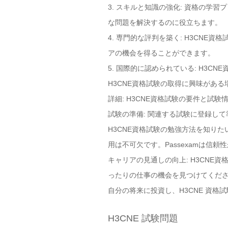
3. スキルと知識の強化: 資格の
な問題を解決するのに役立ちます。
4. 専門的な評判を築く: H3CN
アの機会を得ることができます。
5. 国際的に認められている: H3
H3CNE資格試験の取得に興味があ
詳細: H3CNE資格試験の要件と試験
試験の準備: 関連する試験に登録し
H3CNE資格試験の勉強方法を知りた
用は不可欠です。Passexamは信
キャリアの見通しの向上: H3CNE
ったりの仕事の機会を見つけてくだ
自分の将来に投資し、H3CNE 資格
H3CNE 試験問題