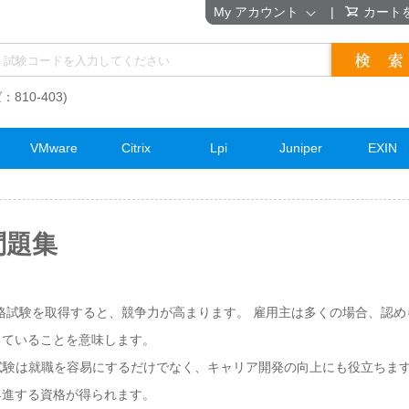
My アカウント
|
カート
：810-403)
VMware
Citrix
Lpi
Juniper
EXIN
問題集
E 資格試験を取得すると、競争力が高まります。 雇用主は多くの場合、認め
していることを意味します。
E資格試験は就職を容易にするだけでなく、キャリア開発の向上にも役立ちま
昇進する資格が得られます。