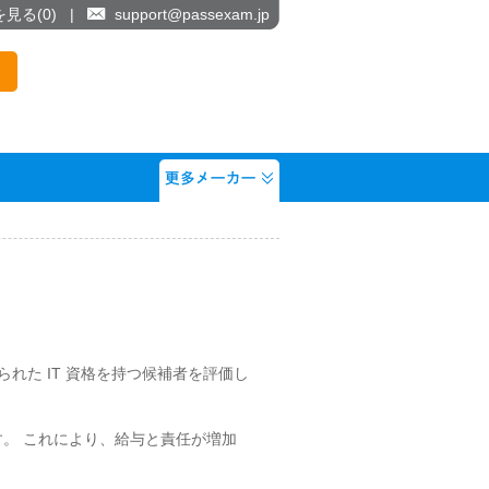
を見る(
0
)
|
support@passexam.jp
られた IT 資格を持つ候補者を評価し
す。 これにより、給与と責任が増加