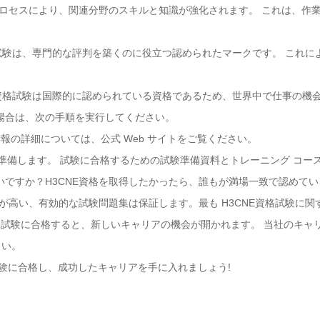
学習プロセスにより、関連分野のスキルと知識が強化されます。 これは、
E資格試験は、専門的な評判を築くのに役立つ認められたマークです。 これ
CNE資格試験は国際的に認められている資格であるため、世界中で仕事の
る場合は、次の手順を実行してください。
情報の詳細については、公式 Web サイトをご覧ください。
て準備します。 試験に合格するための試験準備資料とトレーニング コー
いですか？H3CNE資格を取得したかったら、誰もが満場一致で認めている
頼性が高い、有効的な試験問題集は保証します。最も H3CNE資格試験に
資格試験に合格すると、新しいキャリアの機会が開かれます。 当社のキャ
さい。
試験に合格し、成功したキャリアを手に入れましょう!