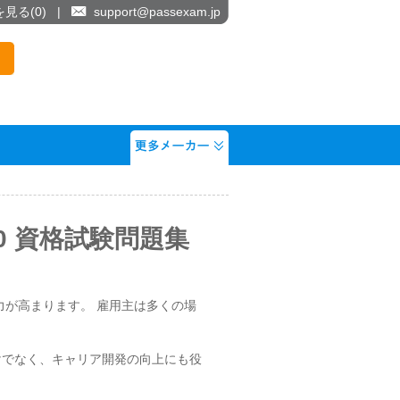
を見る(
0
)
|
support@passexam.jp
x 11.50 資格試験問題集
得すると、競争力が高まります。 雇用主は多くの場
。
職を容易にするだけでなく、キャリア開発の向上にも役