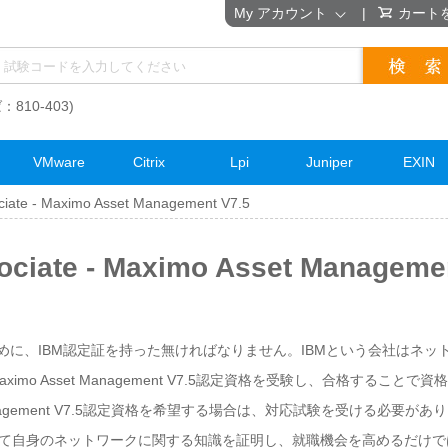
My アカウント
|
カート
：810-403)
VMware
Citrix
Lpi
Juniper
EXIN
ociate - Maximo Asset Management V7.5
ssociate - Maximo Asset Manag
めに、IBM認定証を持った無ければなりません。IBMという会社はネッ
ate - Maximo Asset Management V7.5認定資格を受験し、合格
Asset Management V7.5認定資格を希望する場合は、対応試験を受ける必要があります。IB
5資格取得によって自身のネットワークに関する知識を証明し、就職機会を高める