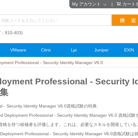
My アカウント
|
カート
：810-403)
VMware
Citrix
Lpi
Juniper
EXIN
oyment Professional - Security Identity Manager V6.0
loyment Professional - Security I
題集
onal - Security Identity Manager V6.0資格試験の特典:
d Deployment Professional - Security Identity Manager
T 資格を持つ候補者を評価します。これは、必要なスキルを開発してい
 Deployment Professional - Security Identity Manager