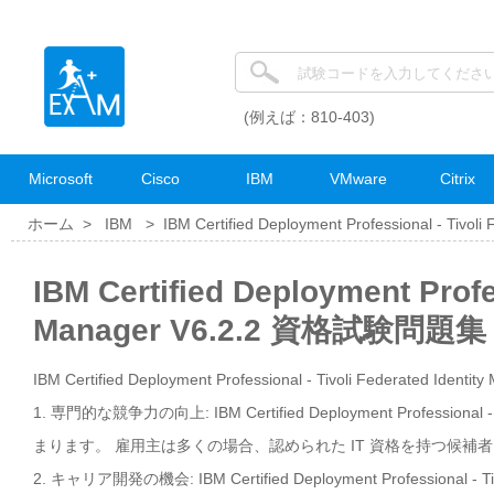
(例えば：810-403)
Microsoft
Cisco
IBM
VMware
Citrix
ホーム >
IBM
>
IBM Certified Deployment Professional - Tivoli
IBM Certified Deployment Profes
Manager V6.2.2 資格試験問題集
IBM Certified Deployment Professional - Tivoli Federated Id
1. 専門的な競争力の向上: IBM Certified Deployment Professiona
まります。 雇用主は多くの場合、認められた IT 資格を持つ候
2. キャリア開発の機会: IBM Certified Deployment Professional