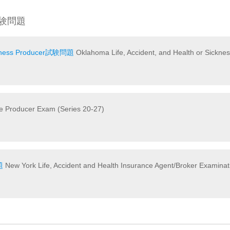
m 試験問題
Sickness Producer試験問題
Oklahoma Life, Accident, and Health or Sickn
e Producer Exam (Series 20-27)
題
New York Life, Accident and Health Insurance Agent/Broker Examinat