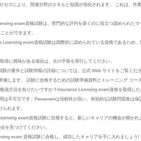
学習プロセスにより、関連分野のスキルと知識が強化されます。 これは、
ce Licensing exam資格試験は、専門的な評判を築くのに役立つ認めら
ることができます。
rance Licensing exam資格試験は国際的に認められている資格であ
xam資格試験の取得に興味がある場合は、次の手順を実行してください。
g exam資格試験の要件と試験情報の詳細については、公式 Web サイトをご覧くだ
て準備します。 試験に合格するための試験準備資料とトレーニング コー
m資格試験の勉強方法を知りたいですか？Insurance Licensing exam
は不可欠です。Passexamは信頼性が高い、有効的な試験問題集は保証します。最
つけられます。
ce Licensing exam資格試験に合格すると、新しいキャリアの機会が開
機会を見つけてください。
icensing exam 資格試験に合格し、成功したキャリアを手に入れましょう!