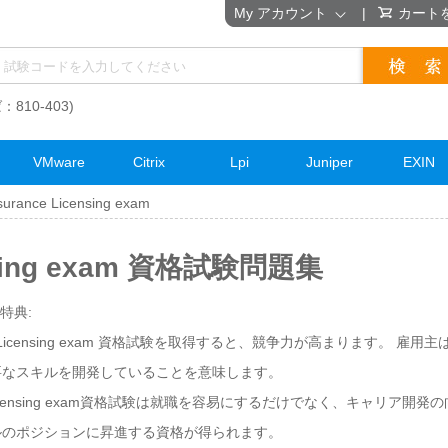
My アカウント
|
カート
：810-403)
VMware
Citrix
Lpi
Juniper
EXIN
surance Licensing exam
ensing exam 資格試験問題集
の特典:
nce Licensing exam 資格試験を取得すると、競争力が高まります。 雇
要なスキルを開発していることを意味します。
ce Licensing exam資格試験は就職を容易にするだけでなく、キャリア
ルのポジションに昇進する資格が得られます。