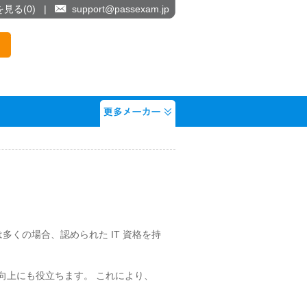
を見る(
0
)
|
support@passexam.jp
用主は多くの場合、認められた IT 資格を持
開発の向上にも役立ちます。 これにより、