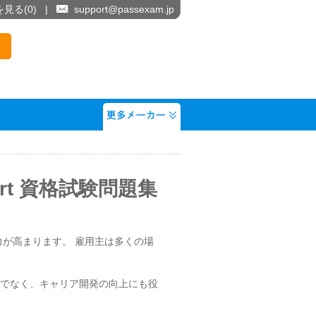
を見る(
0
)
|
support@passexam.jp
 Expert 資格試験問題集
得すると、競争力が高まります。 雇用主は多くの場
。
職を容易にするだけでなく、キャリア開発の向上にも役