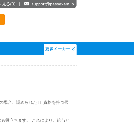
を見る(
0
)
|
support@passexam.jp
多くの場合、認められた IT 資格を持つ候
向上にも役立ちます。 これにより、給与と