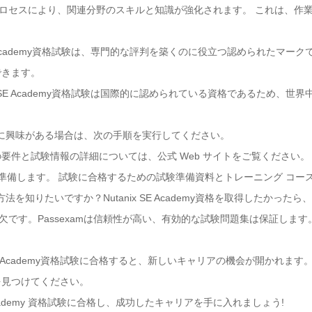
学習プロセスにより、関連分野のスキルと知識が強化されます。 これは、
x SE Academy資格試験は、専門的な評判を築くのに役立つ認められたマ
できます。
anix SE Academy資格試験は国際的に認められている資格であるため
試験の取得に興味がある場合は、次の手順を実行してください。
y資格試験の要件と試験情報の詳細については、公式 Web サイトをご覧ください。
て準備します。 試験に合格するための試験準備資料とトレーニング コー
験の勉強方法を知りたいですか？Nutanix SE Academy資格を取得した
欠です。Passexamは信頼性が高い、有効的な試験問題集は保証します。最も N
x SE Academy資格試験に合格すると、新しいキャリアの機会が開かれま
を見つけてください。
 Academy 資格試験に合格し、成功したキャリアを手に入れましょう!