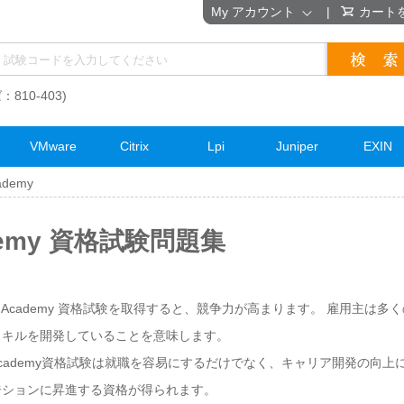
My アカウント
|
カート
：810-403)
VMware
Citrix
Lpi
Juniper
EXIN
cademy
cademy 資格試験問題集
ix SE Academy 資格試験を取得すると、競争力が高まります。 雇用主は
スキルを開発していることを意味します。
x SE Academy資格試験は就職を容易にするだけでなく、キャリア開発の
ジションに昇進する資格が得られます。