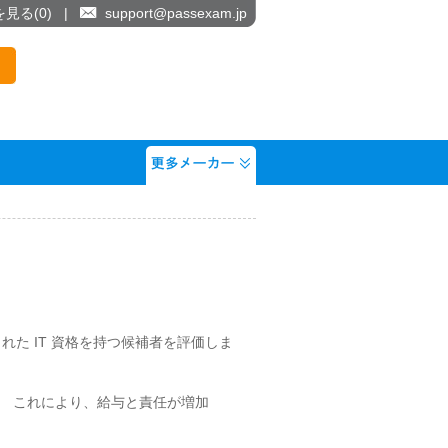
を見る(
0
)
|
support@passexam.jp
れた IT 資格を持つ候補者を評価しま
す。 これにより、給与と責任が増加