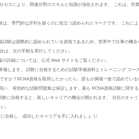
学習プロセスにより、関連分野のスキルと知識が強化されます。 これは、
資格試験は、専門的な評判を築くのに役立つ認められたマークです。 これ
NA資格試験は国際的に認められている資格であるため、世界中で仕事の機
場合は、次の手順を実行してください。
情報の詳細については、公式 Web サイトをご覧ください。
て準備します。 試験に合格するための試験準備資料とトレーニング コー
ですか？RCNA資格を取得したかったら、誰もが満場一致で認めているので
性が高い、有効的な試験問題集は保証します。最も RCNA資格試験に関す
資格試験に合格すると、新しいキャリアの機会が開かれます。 当社のキャ
さい。
験に合格し、成功したキャリアを手に入れましょう!