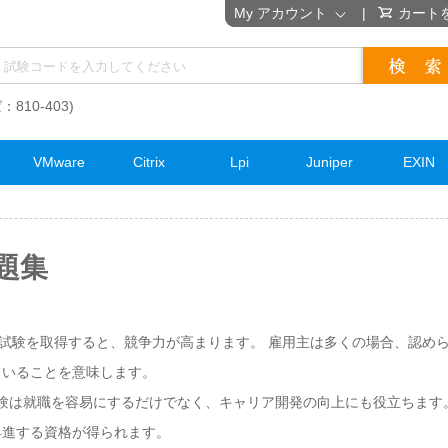
My アカウント
|
カート
：810-403)
VMware
Citrix
Lpi
Juniper
EXIN
問題集
 資格試験を取得すると、競争力が高まります。 雇用主は多くの場合、認めら
ていることを意味します。
資格試験は就職を容易にするだけでなく、キャリア開発の向上にも役立ちま
昇進する資格が得られます。