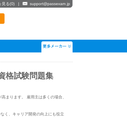
を見る(
0
)
|
support@passexam.jp
neer 資格試験問題集
ると、競争力が高まります。 雇用主は多くの場合、
易にするだけでなく、キャリア開発の向上にも役立