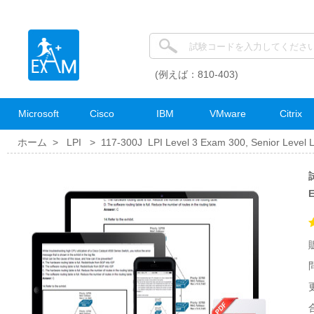
(例えば：810-403)
Microsoft
Cisco
IBM
VMware
Citrix
ホーム >
LPI
>
117-300J LPI Level 3 Exam 300, Senior Level 
試