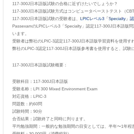
117-300J日本語版試験の合格に近ずけたいでしょうか？
117-300J日本語版試験方式はコンピュータベーストテスト（CB
117-300J日本語版試験の受験者は、
LPICレベル3「Specialty」
PassexamのLPICレベル3「Specialty」認定117-3
います。
受験者は弊社のLPIC-3認定117-300J日本語版学習資料を
弊社のLPIC-3認定117-300J日本語版参考書を使用すると
117-300J日本語版試験概要：
受験科目：117-300J日本語版
受験名称：LPI 300 Mixed Environment Exam
対応資格：LPIC-3
問題数：約60問
試験時間：90分
合否結果：試験終了と同時に判ります。
平均勉強期間：一般的な勉強期間の目安としては、半年〜1年程
受験料：30,000円（消費税別）