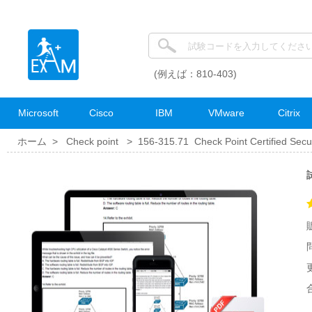
(例えば：810-403)
Microsoft
Cisco
IBM
VMware
Citrix
ホーム >
Check point
>
156-315.71 Check Point Certified Secu
試