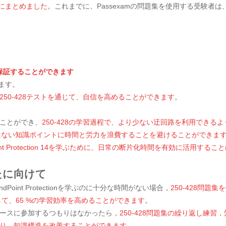
集にまとめました
。これまでに、Passexamの問題集を使用する受験者
的に保証することができます
します。
250-428テストを通じて、自信を高めることができます
。
ことができ、
250-428の学習過程で、より少ない迂回路を利用できる
ionに重要ではない知識ポイントに時間と労力を浪費することを避けることができま
tec Endpoint Protection 14を学ぶために、日常の断片化時間を有効に活用す
なたに向けて
dPoint Protectionを学ぶのに十分な時間がない場合，
250-428問
して、65 %の学習効率を高めることができます
。
ースに参加するつもりはなかったら，
250-428問題集の繰り返し練
り，知識構造を改善することができます
。