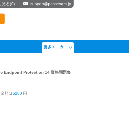
を見る(
0
)
|
support@passexam.jp
tec Endpoint Protection 14 資格問題集
う金額は
5280
円