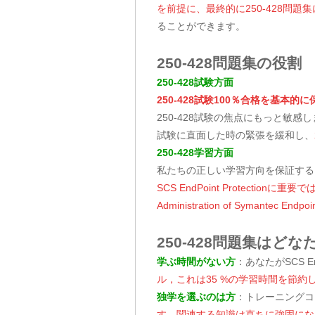
を前提に、最終的に250-428問題
ることができます。
250-428問題集の役割
250-428試験方面
250-428試験100％合格を基本
250-428試験の焦点にもっと敏感
試験に直面した時の緊張を緩和し、
250-428学習方面
私たちの正しい学習方向を保証する
SCS EndPoint Protect
Administration of Syman
250-428問題集はど
学ぶ時間がない方
：あなたがSCS En
ル，これは35 %の学習時間を節約
独学を選ぶのは方
：トレーニングコ
す。関連する知識は直ちに強固にな