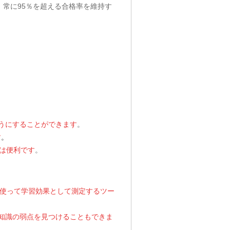
は、常に95％を超える合格率を維持す
ようにすることができます
。
す
。
ることは便利です
。
題集を使って学習効果として測定するツー
習，知識の弱点を見つけることもできま