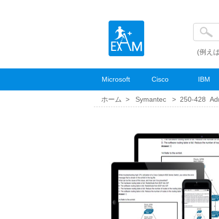
(例えば
Microsoft
Cisco
IBM
ホーム >
Symantec
>
250-428 Adm