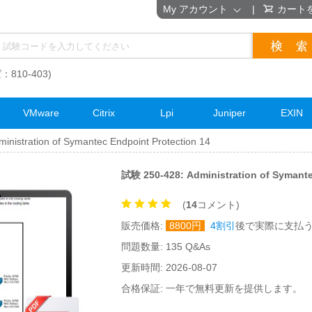
My アカウント
|
カート
：810-403)
VMware
Citrix
Lpi
Juniper
EXIN
inistration of Symantec Endpoint Protection 14
試験 250-428: Administration of Syman
(
14
コメント)
販売価格:
8800
円
4割引
後で実際に支払
問題数量: 135 Q&As
更新時間: 2026-08-07
合格保証: 一年で無料更新を提供します。