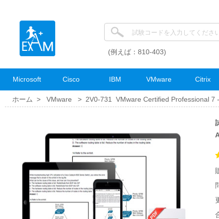
(例えば：810-403)
Microsoft
Cisco
IBM
VMware
Citrix
ホーム >
VMware
>
2V0-731 VMware Certified Professional 7
試