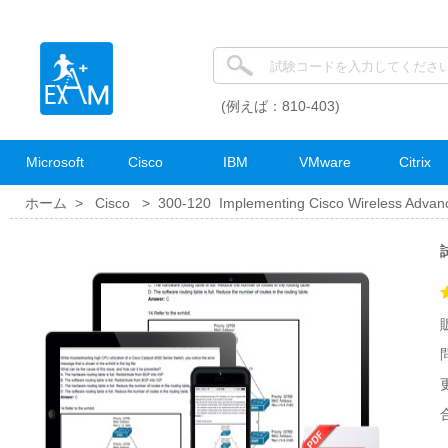
(例えば：810-403)
Microsoft
Cisco
IBM
VMware
Citrix
ホーム >
Cisco
>
300-120 Implementing Cisco Wireless Advanc
試