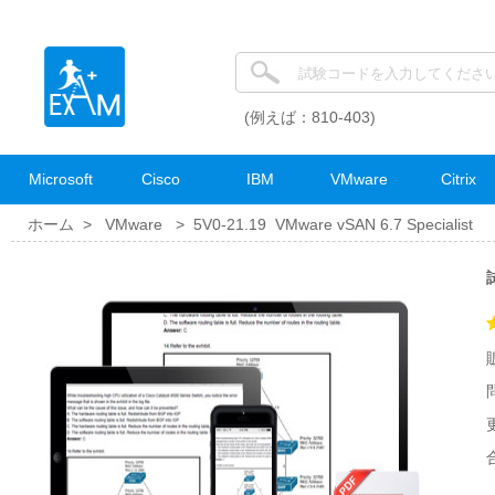
(例えば：810-403)
Microsoft
Cisco
IBM
VMware
Citrix
ホーム >
VMware
>
5V0-21.19 VMware vSAN 6.7 Specialist