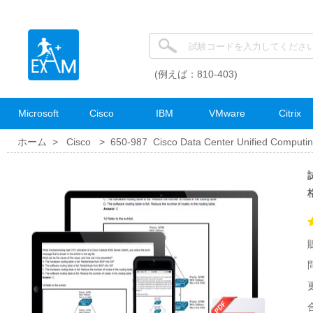
(例えば：810-403)
Microsoft
Cisco
IBM
VMware
Citrix
ホーム >
Cisco
>
650-987 Cisco Data Center Unified Computin
試