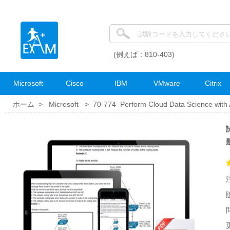
(例えば：810-403)
Microsoft
Cisco
IBM
VMware
Citrix
ホーム >
Microsoft
>
70-774 Perform Cloud Data Science with
試
更