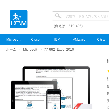
(例えば：810-403)
Microsoft
Cisco
IBM
VMware
Citrix
ホーム >
Microsoft
>
77-882 Excel 2010
更