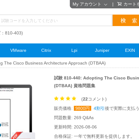
My アカウント
|
カート
：810-403)
VMware
Citrix
Lpi
Juniper
EXIN
g The Cisco Business Architecture Approach (DTBAA)
試験 810-440: Adopting The Cisco Busin
(DTBAA) 資格問題集
(
22
コメント)
販売価格:
9800
円
4割引
後で実際に支払
問題数量: 269 Q&As
更新時間: 2026-08-06
合格保証: 一年で無料更新を提供します。