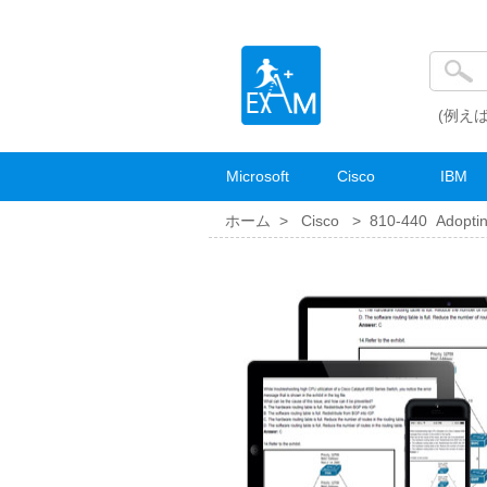
(例えば
Microsoft
Cisco
IBM
ホーム >
Cisco
>
810-440 Adoptin