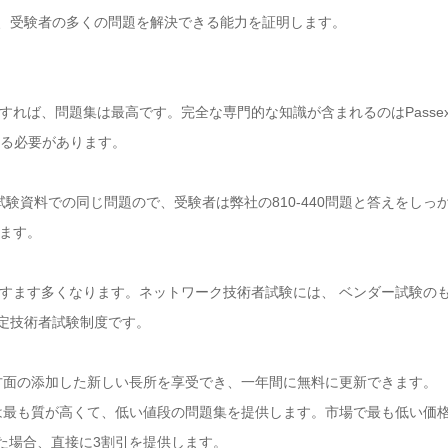
得と、受験者の多くの問題を解決できる能力を証明します。
問題集は最高です。完全な専門的な知識が含まれるのはPassexamのCisco B
使用する必要があります。
-440試験資料での同じ問題ので、受験者は弊社の810-440問題と答えを
ます。
すます多くなります。ネットワーク技術者試験には、 ベンダー試験の
認定技術者試験制度です。
440認定の方面の添加した新しい長所を享受でき、一年間に無料に更新できます。
-440過去問は最も質が高くて、低い値段の問題集を提供します。市場で最も低い
入した場合、直接に3割引を提供します。