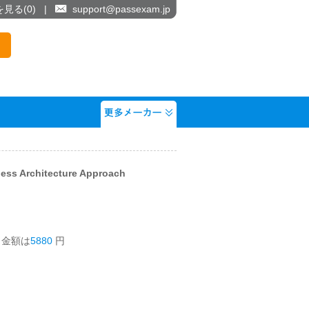
を見る(
0
)
|
support@passexam.jp
ess Architecture Approach
う金額は
5880
円