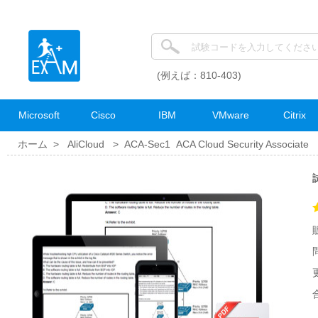
(例えば：810-403)
Microsoft
Cisco
IBM
VMware
Citrix
ホーム >
AliCloud
>
ACA-Sec1 ACA Cloud Security Associate