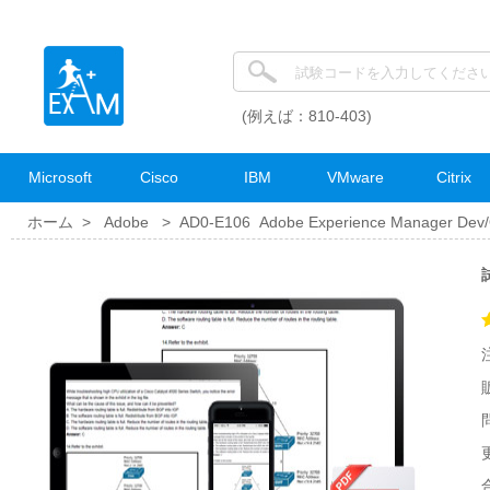
(例えば：810-403)
Microsoft
Cisco
IBM
VMware
Citrix
ホーム >
Adobe
>
AD0-E106 Adobe Experience Manager Dev/
更