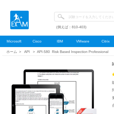
(例えば：810-403)
Microsoft
Cisco
IBM
VMware
Citrix
ホーム >
API
>
API-580 Risk Based Inspection Professional
試