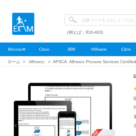
(例えば：810-403)
Microsoft
Cisco
IBM
VMware
Citrix
ホーム >
Alfresco
>
APSCA Alfresco Process Services Certified
試