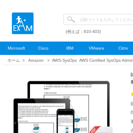
(例えば：810-403)
Microsoft
Cisco
IBM
VMware
Citrix
ホーム >
Amazon
>
AWS-SysOps AWS Certified SysOps Adminis
試