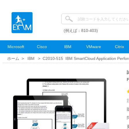
(例えば：810-403)
Microsoft
Cisco
IBM
VMware
Citrix
ホーム >
IBM
>
C2010-515 IBM SmartCloud Application Perf
試
更