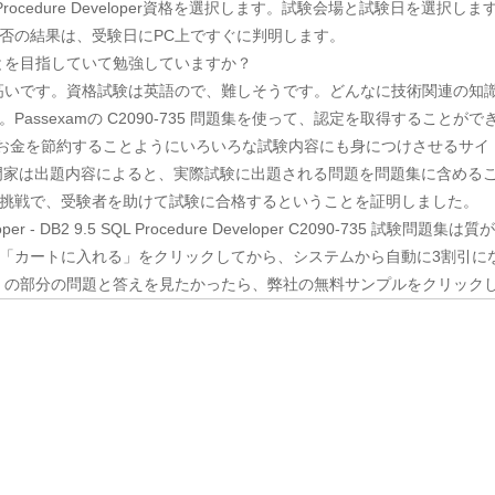
2 9.5 SQL Procedure Developer資格を選択します。試験会場と試験日を選
否の結果は、受験日にPC上ですぐに判明します。
ることを目指していて勉強していますか？
非常に高いです。資格試験は英語ので、難しそうです。どんなに技術関連の
assexamの C2090-735 問題集を使って、認定を取得することがで
間とお金を節約することようにいろいろな試験内容にも身につけさせるサイ
IT専門家は出題内容によると、実際試験に出題される問題を問題集に含めること
挑戦で、受験者を助けて試験に合格するということを証明しました。
Developer - DB2 9.5 SQL Procedure Developer C2090-73
「カートに入れる」をクリックしてから、システムから自動に3割引に
735 の部分の問題と答えを見たかったら、弊社の無料サンプルをクリック