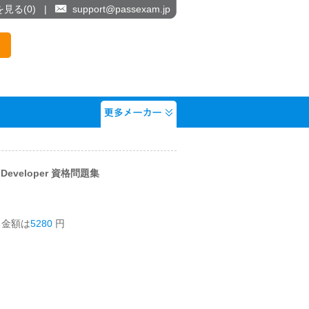
を見る(
0
)
|
support@passexam.jp
re Developer 資格問題集
う金額は
5280
円