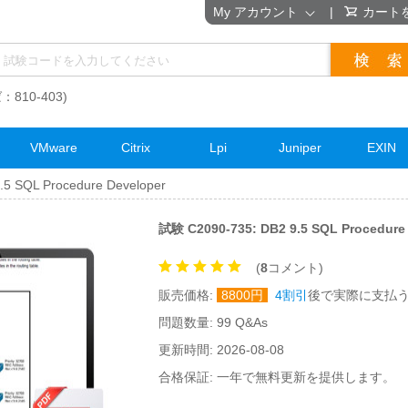
My アカウント
|
カート
：810-403)
VMware
Citrix
Lpi
Juniper
EXIN
5 SQL Procedure Developer
試験 C2090-735: DB2 9.5 SQL Procedu
(
8
コメント)
販売価格:
8800
円
4割引
後で実際に支払
問題数量: 99 Q&As
更新時間: 2026-08-08
合格保証: 一年で無料更新を提供します。