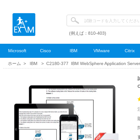
(例えば：810-403)
Microsoft
Cisco
IBM
VMware
Citrix
ホーム >
IBM
>
C2180-377 IBM WebSphere Application Server 
試
更