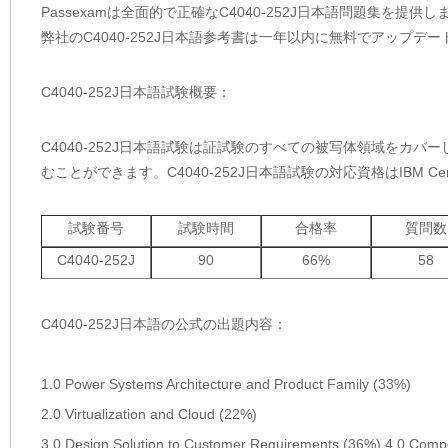
Passexamは全面的で正確なC4040-252J日本語問題集を提供し
弊社のC4040-252J日本語参考書は一年以内に無料でアップ
C4040-252J日本語試験概要：
C4040-252J日本語試験は証試験のすべての被写体領域をカ
むことができます。C4040-252J日本語試験の対応資格はIBM Certified Sal
試験番号
試験時間
合格率
質問数
C4040-252J
90
66%
58
C4040-252J日本語の公式の出題内容：
1.0 Power Systems Architecture and Product Family (33%)
2.0 Virtualization and Cloud (22%)
3.0 Design Solution to Customer Requirements (36%) 4.0 Compe