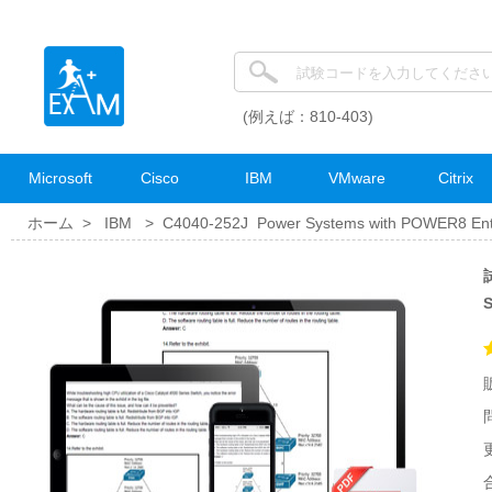
(例えば：810-403)
Microsoft
Cisco
IBM
VMware
Citrix
ホーム >
IBM
>
C4040-252J Power Systems with POWER8 Ente
試