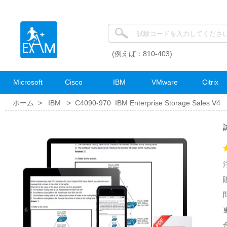
(例えば：810-403)
Microsoft
Cisco
IBM
VMware
Citrix
ホーム >
IBM
>
C4090-970 IBM Enterprise Storage Sales V4
試
更