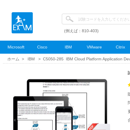
(例えば：810-403)
Microsoft
Cisco
IBM
VMware
Citrix
ホーム >
IBM
>
C5050-285 IBM Cloud Platform Application De
試