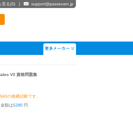
を見る(
0
)
|
support@passexam.jp
e Sales V3 資格問題集
-560の後継試験です。
う金額は
5280
円