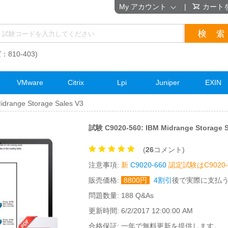
My アカウント
|
カート
：810-403)
VMware
Citrix
Lpi
Juniper
EXIN
drange Storage Sales V3
試験 C9020-560: IBM Midrange Storag
(
26
コメント)
注意事項:
新
C9020-660
認定試験はC9020
販売価格:
8800
円
4割引
後で実際に支払
問題数量: 188 Q&As
更新時間: 6/2/2017 12:00:00 AM
合格保証: 一年で無料更新を提供します。