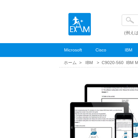
(例えば
Microsoft
Cisco
IBM
ホーム >
IBM
>
C9020-560 IBM Mi