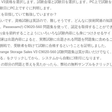
Storage Sales V3資格を選択します。試験会場と試験日を選択します。PC上で試
験日にPC上ですぐに判明します。
ることを目指していて勉強していますか？
非常に高いです。資格試験は英語ので、難しそうです。どんなに技術関連の
assexamの C9020-560 問題集を使って、認定を取得することがで
間とお金を節約することようにいろいろな試験内容にも身につけさせるサイ
IT専門家は出題内容によると、実際試験に出題される問題を問題集に含めること
挑戦で、受験者を助けて試験に合格するということを証明しました。
ist - Midrange Storage Sales V3 C9020-560 試験問題集は質
る」をクリックしてから、システムから自動に3割引になります。
560 の部分の問題と答えを見たかったら、弊社の無料サンプルをクリック