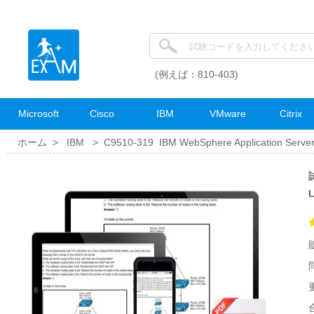
(例えば：810-403)
Microsoft
Cisco
IBM
VMware
Citrix
ホーム >
IBM
>
C9510-319 IBM WebSphere Application Server De
試